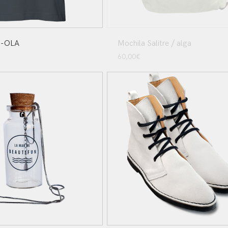
H-OLA
Mochila Salitre / alga
60,00
€