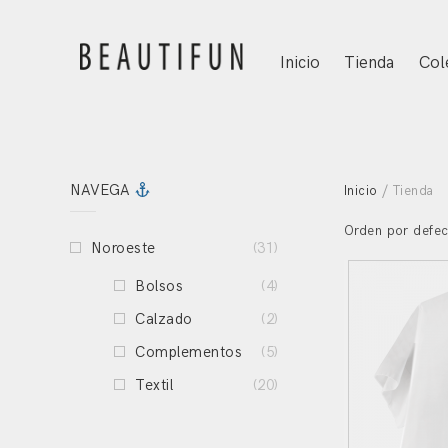
Inicio
Tienda
Col
NAVEGA
Inicio
/ Tienda
Orden por defec
Noroeste
(31)
Bolsos
(4)
Calzado
(2)
Complementos
(5)
Textil
(20)