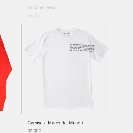
Falda en verso
58,00
€
Camiseta Mares del Mundo
32,00
€