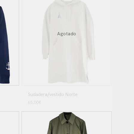
Agotado
Sudadera/vestido Norte
65,00
€