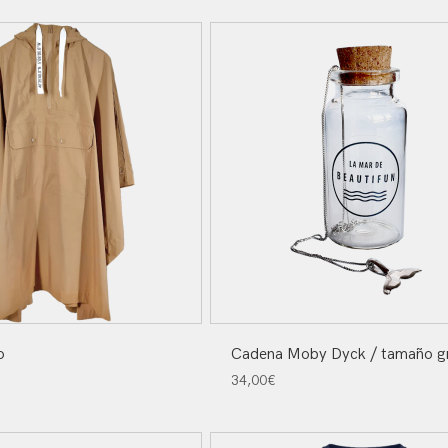
o
Cadena Moby Dyck / tamaño g
34,00
€