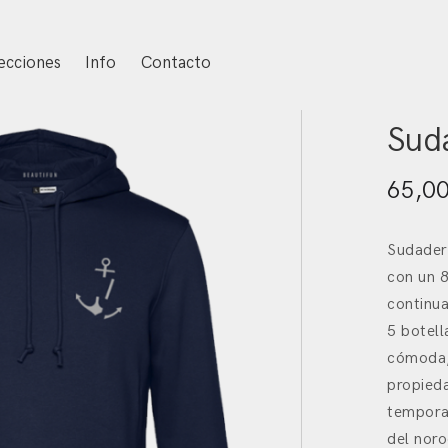
ecciones
Info
Contacto
Inicio
/
N
Sud
65,0
Sudadera
con un 
continua
5 botell
cómoda, 
propied
temporal
del noro