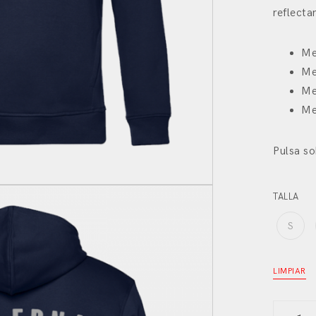
reflecta
Me
Me
Me
Me
Pulsa so
TALLA
S
LIMPIAR
Sudade