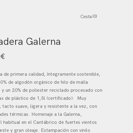
0
Cesta
oroeste
/
Textil
/ Sudadera Galerna
adera Galerna
0
€
 de primera calidad, íntegramente sostenible,
80% de algodón orgánico de hilo de malla
 y un 20% de poliester reciclado procesado con
as de plástico de 1,5l (certificado). Muy
tacto suave, ligera y resistente a la vez, con
ades térmicas. Homenaje a la Galerna,
 habitual en el Cantábrico de fuertes vientos
este y gran oleaje. Estampación con vinilo