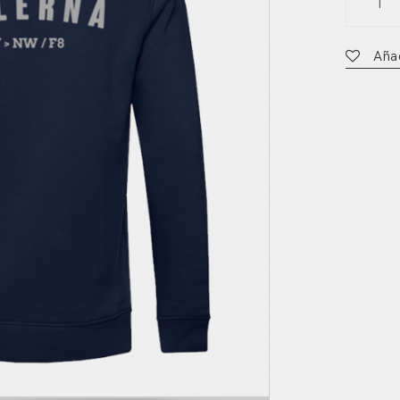
Galerna
quantit
Añad