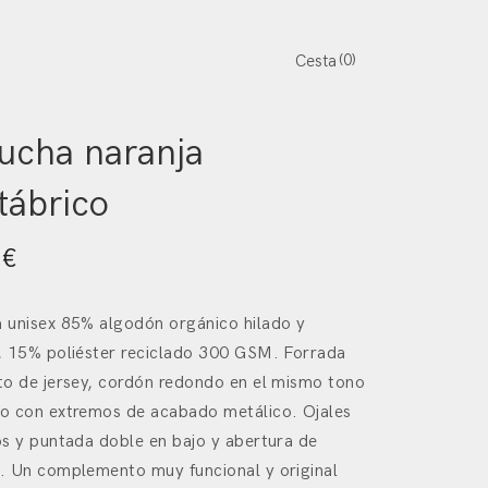
0
Cesta
oroeste
/
Textil
/ Capucha naranja Cantábrico
ucha naranja
tábrico
0
€
 unisex 85% algodón orgánico hilado y
, 15% poliéster reciclado 300 GSM. Forrada
to de jersey, cordón redondo en el mismo tono
o con extremos de acabado metálico. Ojales
s y puntada doble en bajo y abertura de
. Un complemento muy funcional y original