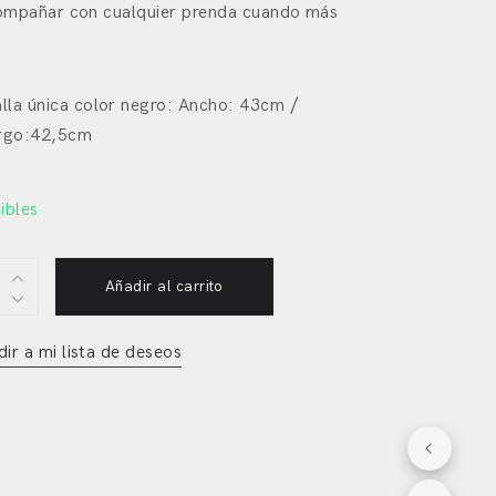
ompañar con cualquier prenda cuando más
.
lla única color negro: Ancho: 43cm /
rgo:42,5cm
ibles
a
Añadir al carrito
ico
ir a mi lista de deseos
y