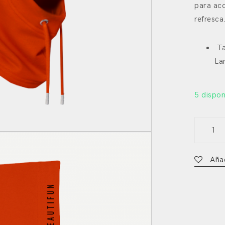
para ac
refresca
Ta
La
5 dispon
Capuch
naranja
Cantábr
Añad
quantit