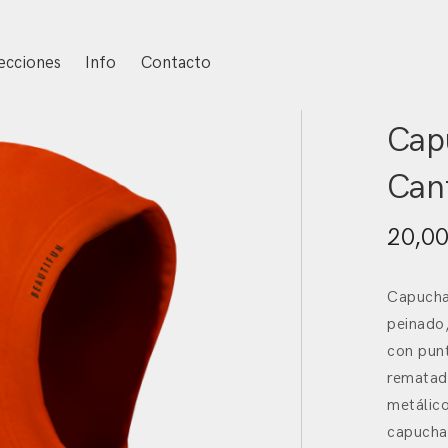
ecciones
Info
Contacto
Inicio
/
N
Cap
Can
20,0
Capucha
peinado
con pun
rematad
metálico
capucha