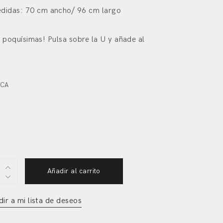
didas: 70 cm ancho/ 96 cm largo
poquísimas! Pulsa sobre la U y añade al
ICA
a/vestido
Añadir al carrito
y
ir a mi lista de deseos