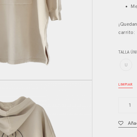
Me
¡Quedan 
carrito:
TALLA ÚN
U
LIMPIAR
Sudader
Norte
quantit
Añad