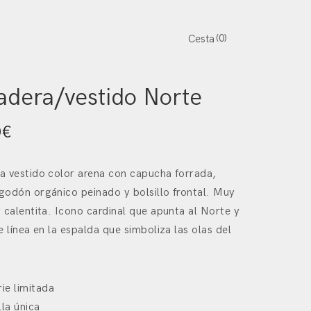
0
Cesta
oroeste
/
Textil
/ Sudadera/vestido Norte
adera/vestido Norte
0
€
a vestido color arena con capucha forrada,
odón orgánico peinado y bolsillo frontal. Muy
 calentita. Icono cardinal que apunta al Norte y
e línea en la espalda que simboliza las olas del
rie limitada
lla única