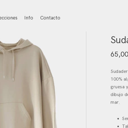
ecciones
Info
Contacto
Inicio
/
N
Sud
65,0
Sudader
100% alg
gruesa y
dibujo d
mar.
Se
Ta